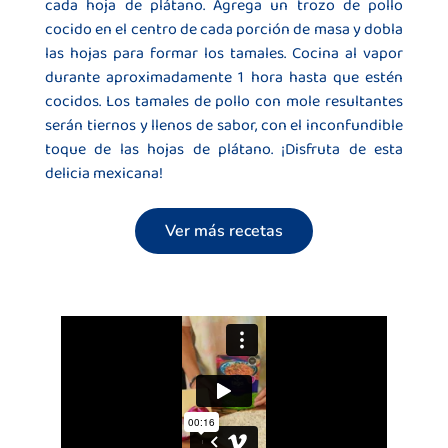
cada hoja de plátano. Agrega un trozo de pollo
cocido en el centro de cada porción de masa y dobla
las hojas para formar los tamales. Cocina al vapor
durante aproximadamente 1 hora hasta que estén
cocidos. Los tamales de pollo con mole resultantes
serán tiernos y llenos de sabor, con el inconfundible
toque de las hojas de plátano. ¡Disfruta de esta
delicia mexicana!
Ver más recetas