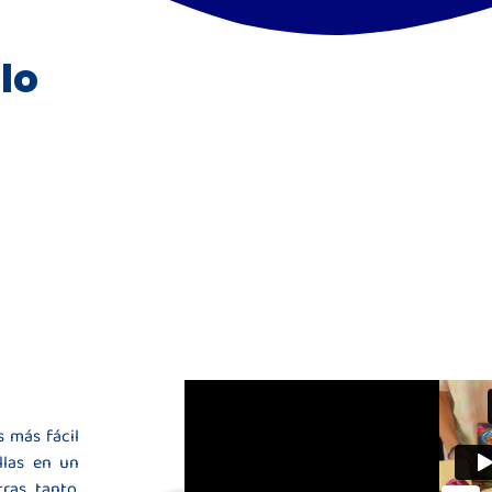
lo
 más fácil
llas en un
ras tanto,