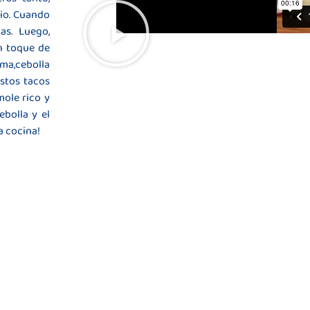
dio. Cuando
las. Luego,
n toque de
ma,cebolla
Estos tacos
mole rico y
ebolla y el
a cocina!