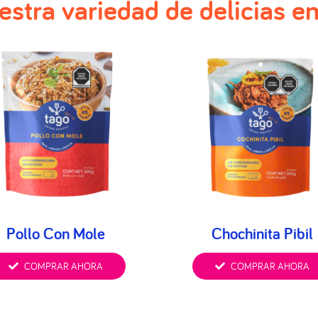
estra variedad de delicias 
Pollo Con Mole
Chochinita Pibil
COMPRAR AHORA
COMPRAR AHORA