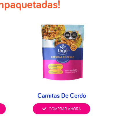
empaquetadas!
Carnitas De Cerdo
COMPRAR AHORA